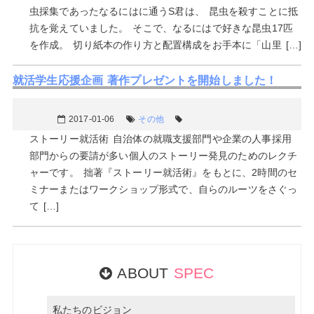
虫採集であったなるにはに通うS君は、 昆虫を殺すことに抵
抗を覚えていました。 そこで、なるにはで好きな昆虫17匹
を作成。 切り紙本の作り方と配置構成をお手本に「山里 […]
就活学生応援企画 著作プレゼントを開始しました！
2017-01-06
その他
ストーリー就活術 自治体の就職支援部門や企業の人事採用
部門からの要請が多い個人のストーリー発見のためのレクチ
ャーです。 拙著『ストーリー就活術』をもとに、2時間のセ
ミナーまたはワークショップ形式で、自らのルーツをさぐっ
て […]
ABOUT
SPEC
私たちのビジョン