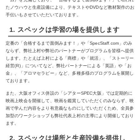
たノウハウと生産設備により、テキストやDVDなど教材製作のお
手伝いもさせていただいております。
1. スペックは学習の場を提供します
定番の「合格するまで面倒みます！」や「SpecStaff.com」のみ
ならず、弊社上村や弊社のパートナーがプログラムを皆様へ提供
します。たとえば上村による「商標」や「就活」、「ストーリー
経営(R)」についてなど、弊社パートナーによる「英語」や「お
金」、「アロマセラピー」など、多種多様のプログラムを展開し
ております。
また、大阪オフィス併設の「シアターSPEC大阪」では定期的に
映画上映会を開催して、映画を鑑賞していただくのみならず、映
画で学んだ内容をより有意義なものにしていただくため、全員参
加型のワークショップも弊社代表上村の主導により開催しており
ます。
2. スペックは場所と生産設備を提供し