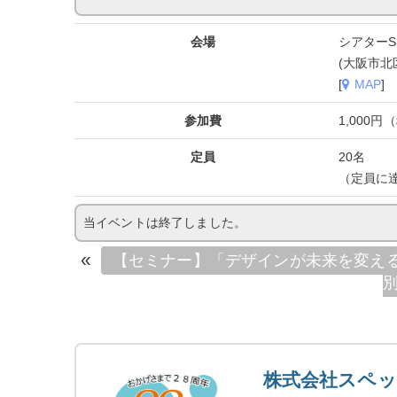
会場
シアターS
(大阪市北
[
MAP
]
参加費
1,000円
定員
20名
（定員に
当イベントは終了しました。
«
【セミナー】「デザインが未来を変え
株式会社スペ