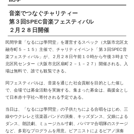
音楽でつなぐチャリティー
第３回SPEC音楽フェスティバル
２月２８日開催
民間学童「なるには學問堂」を運営するスペック（大阪市北区太
融寺町５－１５）主催で、チャリティイベント「第３回SPEC音
楽フェスティバル」が、２月２８日午前１０時から午後３時まで
北区民センター（大阪市北区扇町２－１－２７）開催される。入
場は無料で、誰でも観覧できる。
同フェスティバルは、音楽を通じた社会貢献を目的とした催し
で、会場では募金活動を実施する。集まった募金は、義援金とし
て日本赤十字社へ寄付される予定である。
当日は、「なるには學問堂」の子供たちによる合唱をはじめ、三
線やウクレレと弦楽器バンドの演奏、キッズダンス、父娘による
ダンス、朗読劇、ミュージカル寸劇、パパママ合唱隊のステージ
など、多彩なプログラムを用意。ピアニストによるピアノ演奏