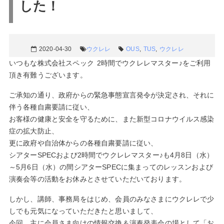
した！
2020-04-30
ウクレレ
OUS
,
TUS
,
ウクレレ
いつもな株式会社スペック 2時間でウクレレマスター♪をご利用
頂き有難うございます。
ご承知の通り、政府からの緊急事態宣言発令が決定され、それに
伴う各種自粛要請に従い、
お客様の健康と安全を守るために、また新型コロナウイルス感染
症の拡大防止、
更に政府や自治体からの各種自粛要請に従い、
シアターSPECおよび2時間でウクレレマスター♪も4月8日（水）
～5月6日（水）の間シアターSPECに集まってのレッスンおよび
演奏会等の活動をお休みとさせていただいております。
しかし、講師、事務局をはじめ、会員のみなさまにウクレレで少
しでも元気になっていただきたと思いまして、
今回、主に会員さま向けの情報交換＆演奏発表会の場として「お