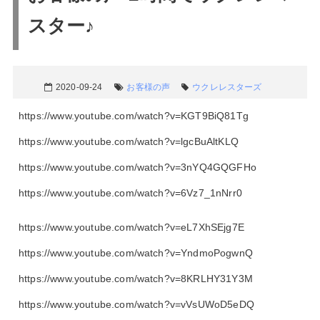
スター♪
2020-09-24
お客様の声
ウクレレスターズ
https://www.youtube.com/watch?v=KGT9BiQ81Tg
https://www.youtube.com/watch?v=lgcBuAltKLQ
https://www.youtube.com/watch?v=3nYQ4GQGFHo
https://www.youtube.com/watch?v=6Vz7_1nNrr0
https://www.youtube.com/watch?v=eL7XhSEjg7E
https://www.youtube.com/watch?v=YndmoPogwnQ
https://www.youtube.com/watch?v=8KRLHY31Y3M
https://www.youtube.com/watch?v=vVsUWoD5eDQ