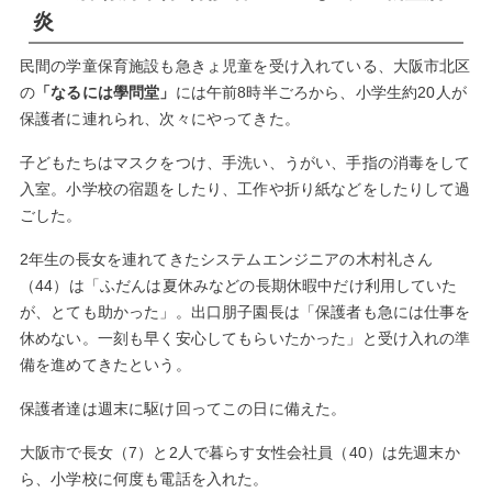
炎
民間の学童保育施設も急きょ児童を受け入れている、大阪市北区
の
「なるには學問堂」
には午前8時半ごろから、小学生約20人が
保護者に連れられ、次々にやってきた。
子どもたちはマスクをつけ、手洗い、うがい、手指の消毒をして
入室。小学校の宿題をしたり、工作や折り紙などをしたりして過
ごした。
2年生の長女を連れてきたシステムエンジニアの木村礼さん
（44）は「ふだんは夏休みなどの長期休暇中だけ利用していた
が、とても助かった」。出口朋子園長は「保護者も急には仕事を
休めない。一刻も早く安心してもらいたかった」と受け入れの準
備を進めてきたという。
保護者達は週末に駆け回ってこの日に備えた。
大阪市で長女（7）と2人で暮らす女性会社員（40）は先週末か
ら、小学校に何度も電話を入れた。