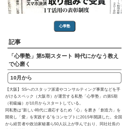
心學塾
記事
「心學塾」第5期スタート 時代にかなう教え
で心磨く
10月から
【大阪】SSへのスタッフ派遣やコンサルティング事業などを手
がけるスペック（大阪市）が運営する私塾「心學塾」の第5期
（初級編）が10月からスタートしている。
同私塾は”新しい時代に適応するため「心」を磨き「創造力」を
開発し「愛」を実践する”をコンセプトに2015年開講した。全国
から経営者や政治家秘書ら50人以上が学んでおり、同社社長の