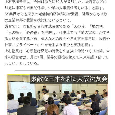
上村英樹塾長は「今回は新たに30人が参加した。経営者などに
加え法律家や医療関係者、企業の人事責任者もいる」と話す。
SS業界からも東京の老舗特約店幹部らが受講。近畿からも複数
の企業幹部が受講を検討しているという。
講習では、同私塾が目指す成長像である「天の時」「地の利」
「人の輪」「心の鏡」を理解し、仕事上でも「愛の実践」ができ
る人格を育てるため、偉人などの教えや考え方を参考に、経営や
仕事、プライベートに生かせるよう学びと実践を促す。
上村塾長は「心學塾は激動の時代を生き抜く仲間づくりの場。未
来の経営者は、月に1回、業界の垣根を越えて未来を語り合って
ほしい」としている。