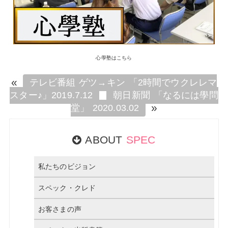
心學塾はこちら
«
テレビ番組 ゲツ→キン 「2時間でウクレレマ
スター♪」2019.7.12
朝日新聞 「なるには學問
»
堂」 2020.03.02
ABOUT
SPEC
私たちのビジョン
スペック・クレド
お客さまの声